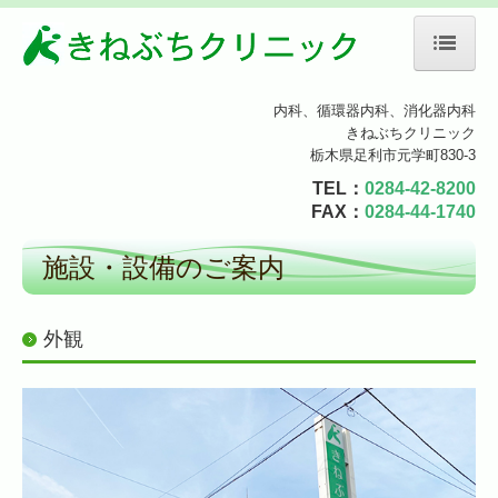
ホーム
内科、循環器内科、消化器内科
きねぶちクリニック
院長紹介
栃木県足利市元学町830-3
TEL
：
0284-42-8200
診療のご案内
FAX：
0284-44-1740
生活習慣病
施設・設備のご案内
禁煙外来のご案内
外観
初診の方へ
施設・設備のご案内
交通案内
施設基準及び加算に関する掲示